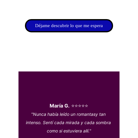
Déjame descubrir lo que me espera
Ellas ya vivieron la experiencia…
María G.
 ⭐⭐⭐⭐⭐
"Nunca había leído un romantasy tan 
intenso. Sentí cada mirada y cada sombra 
como si estuviera allí."