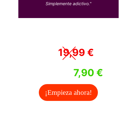
Simplemente adictivo."
¡Oferta especial limitada! 🔥
19,99 
€ 
Antes 
7,90 € 
Hoy por solo
¡Empieza ahora!