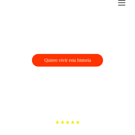
Entre Sombras y Deseos
Descubre un mundo de magia y pasión en cada 
página.
Quiero vivir esta historia
Consigue “Entre Sombras y Deseos” hoy 
y desbloquea un ejemplar extra de regalo 
— “La Corona del Pecado” — exclusivo 
para ti. 🎁
Lectores encantados y satisfechos.
★★★★★