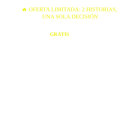
🔥
 OFERTA LIMITADA: 2 HISTORIAS, 
UNA SOLA DECISIÓN
Al comprar Entre Sombras y Deseos hoy, 
recibirás 
GRATIS 
un segundo ebook 
Romantasy: escenas exclusivas, relatos que 
expanden la historia y material extra para 
seguir soñando.
Entre Sombras y 
Deseos