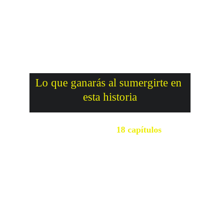
Lo que ganarás al sumergirte en 
esta historia
18 capítulos
Cada libro contiene 
 llenos 
de emoción, magia y deseo, y al comprar 
Entre Sombras y Deseos
 recibirás 
totalmente gratis “La Corona del Pecado
✨ Escaparás de lo cotidiano y 
vivirás emociones que encienden la 
piel.