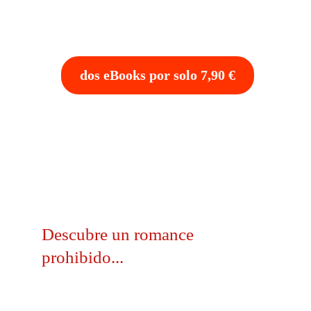
dos eBooks por solo 7,90 €
Garantía
Tu compra está 100% 
protegida. 
Si la 
historia no enciende tu corazón, te 
devolvemos tu dinero si preguntas.
Descubre un romance 
prohibido...
Un mundo de sombras, castillos y deseos 
ardientes que desafían la noche. La pasíon es 