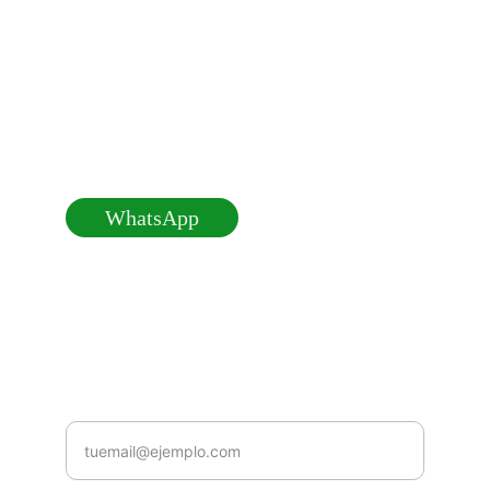
Contacto
Estamos aquí para ayudarte con cualquier 
duda.
SOPORTE 24 HORAS
WhatsApp
100@universoromantico.com
SUSCRÍBETE
Introduce tu correo electrónico y recibe
las ofertas.